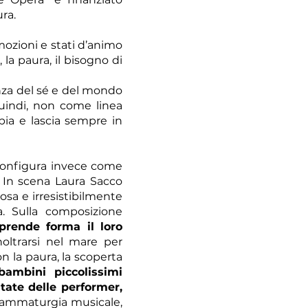
ra.
mozioni e stati d’animo
, la paura, il bisogno di
nza del sé e del mondo
quindi, non come linea
ia e lascia sempre in
 configura invece come
. In scena Laura Sacco
sa e irresistibilmente
a. Sulla composizione
prende forma il loro
noltrarsi nel mare per
 la paura, la scoperta
bambini piccolissimi
tate delle performer,
rammaturgia musicale,