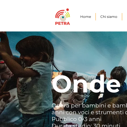
Home
Chi siamo
Onde
Opera per bambini e bamb
anni con voci e strumenti 
Pubblico 0-3 anni
Durata studio: 30 minuti