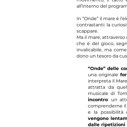
all’interno del progra
In “Onde” il mare è l’
contrastanti: la curiosi
scappare.
Ma il mare, attravers
che è del gioco, segn
invalicabile, ma com
dono un tesoro da cus
“Onde” delle co
una originale
fo
interpreta il Ma
attratta da que
musicale di Tom
incontro
: un att
comprenderne il 
e la possibilità
vengono lentamen
dalle ripetizioni