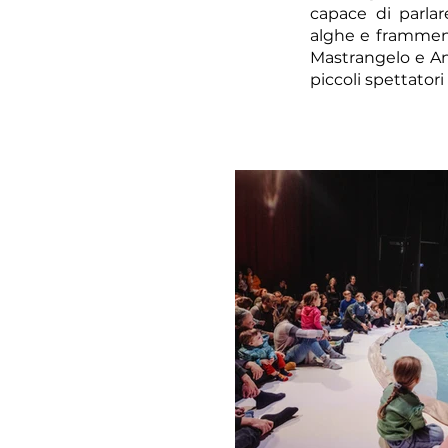
capace di parlar
alghe e framment
Mastrangelo e Ant
piccoli spettator