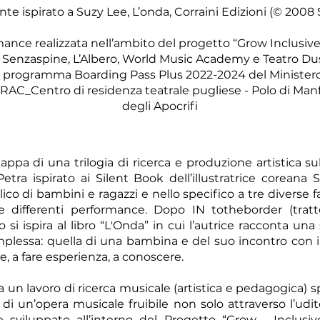
te ispirato a Suzy Lee, L’onda, Corraini Edizioni (© 2008
ance realizzata nell’ambito del progetto “Grow Inclusiv
i Senzaspine, L’Albero, World Music Academy e Teatro Du
 programma Boarding Pass Plus 2022-2024 del Ministero
TRAC_Centro di residenza teatrale pugliese - Polo di Ma
degli Apocrifi
ppa di una trilogia di ricerca e produzione artistica su
tra ispirato ai Silent Book dell’illustratrice coreana
o di bambini e ragazzi e nello specifico a tre diverse fas
 differenti performance. Dopo IN totheborder (tratt
si ispira al libro “L'Onda” in cui l’autrice racconta una
plessa: quella di una bambina e del suo incontro con i
e, a fare esperienza, a conoscere.
un lavoro di ricerca musicale (artistica e pedagogica) sp
di un’opera musicale fruibile non solo attraverso l’udito
 sviluppato all’interno del Progetto “Grow - Inclusi