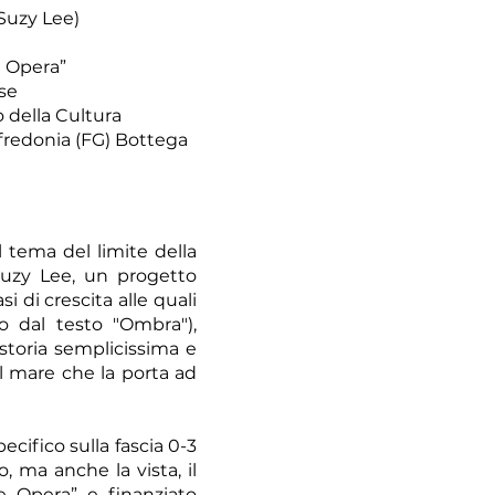
 Suzy Lee)
e Opera”
se
 della Cultura
nfredonia (FG) Bottega
l tema del limite della
 Suzy Lee, un progetto
i di crescita alle quali
o dal testo "Ombra"),
 storia semplicissima e
l mare che la porta ad
ecifico sulla fascia 0-3
, ma anche la vista, il
ve Opera” e finanziato