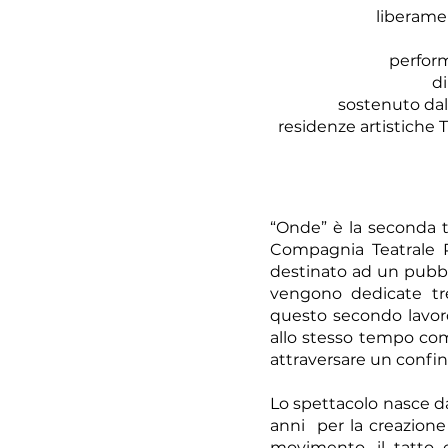
liberamen
perform
d
sostenuto dal
residenze artistiche 
“Onde” è la seconda ta
Compagnia Teatrale Pe
destinato ad un pubblic
vengono dedicate tre
questo secondo lavoro 
allo stesso tempo com
attraversare un confin
Lo spettacolo nasce da 
anni per la creazione 
movimento, il tatto e