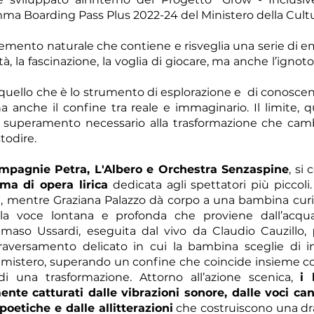
mma Boarding Pass Plus 2022-24 del Ministero della Cultu
elemento naturale che contiene e risveglia una serie di e
tà, la fascinazione, la voglia di giocare, ma anche l’ignoto
o quello che è lo strumento di esplorazione e di conosce
a anche il confine tra reale e immaginario. Il limite, 
e superamento necessario alla trasformazione che camb
todire.
mpagnie Petra, L'Albero e Orchestra Senzaspine
, si
rma di opera lirica
dedicata agli spettatori più piccoli
re, mentre Graziana Palazzo dà corpo a una bambina curio
lla voce lontana e profonda che proviene dall’acqu
maso Ussardi, eseguita dal vivo da Claudio Cauzillo,
raversamento delicato in cui la bambina sceglie di i
mistero, superando un confine che coincide insieme con
 di una trasformazione. Attorno all’azione scenica,
i 
te catturati dalle vibrazioni sonore, dalle voci can
 poetiche e dalle allitterazioni
che costruiscono una d