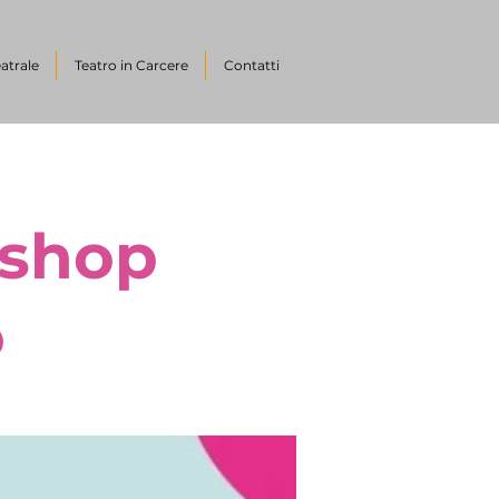
atrale
Teatro in Carcere
Contatti
kshop
o