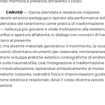
vendo memoria e presenza attraverso il corpo.
CARUSƏ
 — Danza silenziata e resistenze corporee
rio artistico-pedagogico ispirato alla performance solis
 silenziata del tarantismo come pratica di trasformazione e
 nella sua più giovane e vitale inclinazione alla resiste
osi e apertura all’alterità, in dialogo con concetti di h
ciano al presente.
o, ma diventa materiale generativo: il movimento, la voce 
 scenici diventano strumenti per osservare, reinterpretare
ratorio sviluppa pratiche estetico-coreografiche di endor
sulla traumatofilia, cioè l’integrazione e trasformazione
o medicalizzazione, ispirandosi simbolicamente al morso 
tiche corporee, teatralità fisica e improvvisazioni guida
one estetica e relazionale, dove il corpo diventa veicolo
azione.