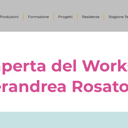
Produzioni
Formazione
Progetti
Residenze
Stagione Te
aperta del Wor
erandrea Rosat