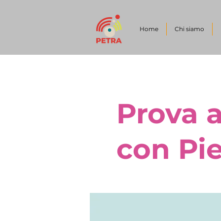
Home
Chi siamo
Prova 
con Pi