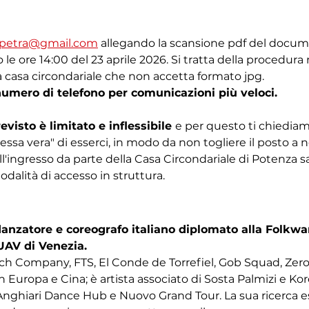
ipetra@gmail.com
 allegando la scansione pdf del docume
o le ore 14:00 del 23 aprile 2026. Si tratta della procedura 
lla casa circondariale che non accetta formato jpg.
 numero di telefono per comunicazioni più veloci.
evisto è limitato e inflessibile 
e per questo ti chiediam
a vera" di esserci, in modo da non togliere il posto a n
ll'ingresso da parte della Casa Circondariale di Potenza sa
odalità di accesso in struttura.
anzatore e coreografo italiano diplomato alla Folkwan
IUAV di Venezia.
ch Company, FTS, El Conde de Torrefiel, Gob Squad, Zerog
 in Europa e Cina; è artista associato di Sosta Palmizi e Ko
hiari Dance Hub e Nuovo Grand Tour. La sua ricerca e